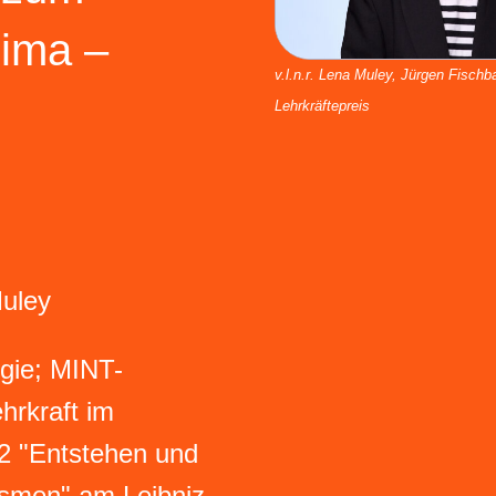
ima –
v.l.n.r. Lena Muley, Jürgen Fischb
Lehrkräftepreis
uley
ogie; MINT-
hrkraft im
2 "Entstehen und
ismen" am Leibniz-