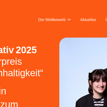
Der Wettbewerb
Aktuelles
ativ
2025
preis
altigkeit“
in
 zum