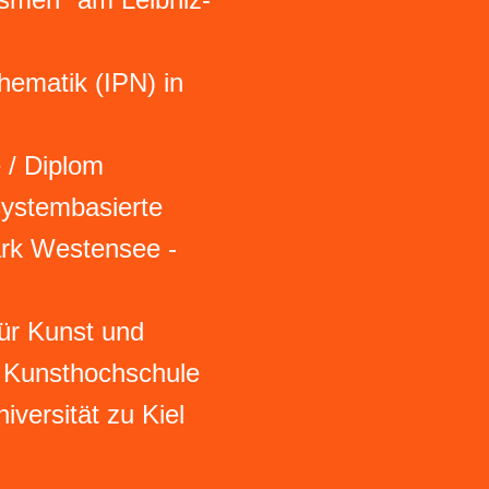
ematik (IPN) in
 / Diplom
systembasierte
rk Westensee -
für Kunst und
 Kunsthochschule
iversität zu Kiel