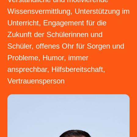
Wissensvermittlung, Unterstützung im
Unterricht, Engagement für die
Zukunft der Schülerinnen und
Schüler, offenes Ohr für Sorgen und
Probleme, Humor, immer
ansprechbar, Hilfsbereitschaft,
Vertrauensperson