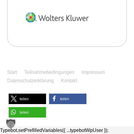
Start
Teilnahmebedingungen
Impressum
Datenschutzerklärung
Kontakt
teilen
teilen
teilen
Typebot.setPrefilledVariables({ ...typebotWpUser });