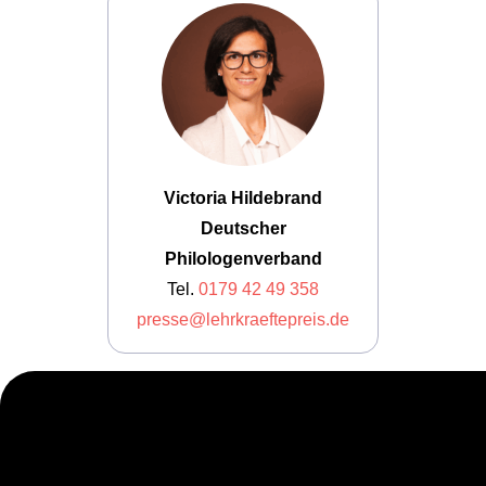
Victoria Hildebrand
Deutscher
Philologenverband
Tel.
0179 42 49 358
presse@lehrkraeftepreis.de